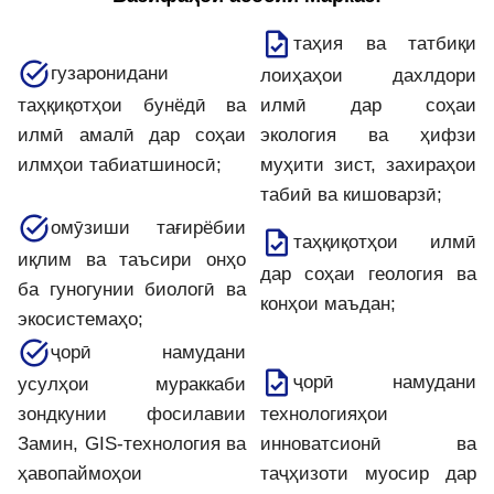
таҳия ва татбиқи
гузаронидани
лоиҳаҳои дахлдори
таҳқиқотҳои бунёдӣ ва
илмӣ дар соҳаи
илмӣ амалӣ дар соҳаи
экология ва ҳифзи
илмҳои табиатшиносӣ;
муҳити зист, захираҳои
табиӣ ва кишоварзӣ;
омӯзиши тағирёбии
таҳқиқотҳои илмӣ
иқлим ва таъсири онҳо
дар соҳаи геология ва
ба гуногунии биологӣ ва
конҳои маъдан;
экосистемаҳо;
ҷорӣ намудани
ҷорӣ намудани
усулҳои мураккаби
зондкунии фосилавии
технологияҳои
Замин, GIS-технология ва
инноватсионӣ ва
ҳавопаймоҳои
таҷҳизоти муосир дар