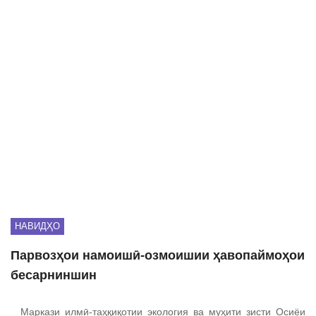
НАВИДҲО
Парвозҳои намоишӣ-озмоишии ҳавопаймоҳои
бесарниншин
Маркази илмӣ-таҳқиқотии экология ва муҳити зисти Осиёи