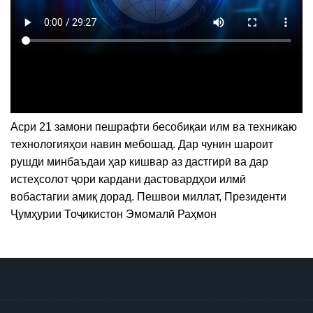
Асри 21 замони пешрафти бесобиқаи илм ва техникаю
технологияҳои навин мебошад. Дар чунин шароит
рушди минбаъдаи ҳар кишвар аз дастгирӣ ва дар
истеҳсолот ҷори кардани дастовардҳои илмӣ
вобастагии амиқ дорад. Пешвои миллат, Президенти
Ҷумҳурии Тоҷикистон Эмомалӣ Раҳмон