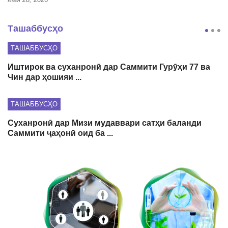
Ташаббусҳо
ТАШАББУСҲО
Иштирок ва суханронӣ дар Саммити Гурӯҳи 77 ва
Чин дар ҳошияи ...
ТАШАББУСҲО
Суханронӣ дар Мизи мудаввари сатҳи баланди
Саммити ҷаҳонӣ оид ба ...