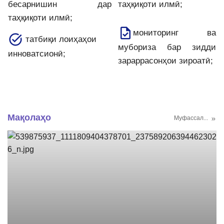
бесарнишин дар
таҳқиқоти илмӣ;
таҳқиқоти илмӣ;
мониторинг ва
татбиқи лоиҳаҳои
мубориза бар зидди
инноватсионӣ;
зараррасонҳои зироатӣ;
Мақолаҳо
Муфассал...