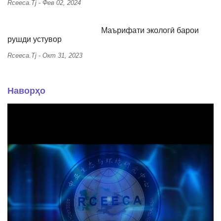
Rceeca.tj
-
Фев 02, 2024
Маърифати экологӣ барои
рушди устувор
Rceeca.tj
-
Окт 31, 2023
Наворҳо