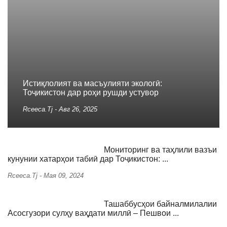
Истиқлолият ва масъулияти экологӣ:
Тоҷикистон дар роҳи рушди устувор
Rceeca.tj
-
Авг 26, 2025
Мониторинг ва таҳлили вазъи
кунунии хатарҳои табиӣ дар Тоҷикистон: ...
Rceeca.tj
-
Мая 09, 2024
Ташаббусҳои байналмилалии
Асосгузори сулҳу ваҳдати миллӣ – Пешвои ...