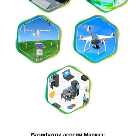
Вазифаҳои асосии Марказ: