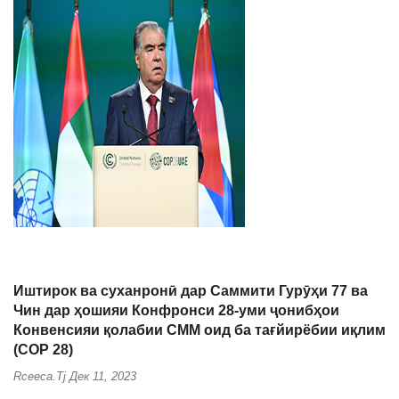
Иштирок ва суханронӣ дар Саммити Гурӯҳи 77 ва
Чин дар ҳошияи Конфронси 28-уми ҷонибҳои
Конвенсияи қолабии СММ оид ба тағйирёбии иқлим
(COP 28)
Rceeca.tj
Дек 11, 2023