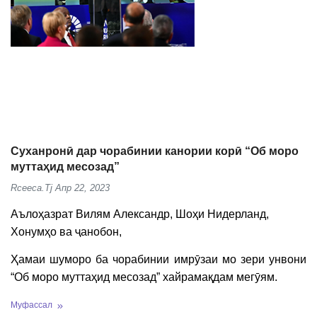
Суханронӣ дар чорабинии канории корӣ “Об моро
муттаҳид месозад”
Rceeca.tj
Апр 22, 2023
Аълоҳазрат Вилям Александр, Шоҳи Нидерланд,
Хонумҳо ва ҷанобон,
Ҳамаи шуморо ба чорабинии имрӯзаи мо зери унвони
“Об моро муттаҳид месозад” хайрамақдам мегӯям.
Муфассал