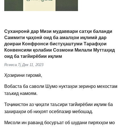
Суханронӣ дар Мизи мудаввари сатҳи баланди
Саммити ҷаҳонӣ оид ба амалҳои иқлимӣ дар
доираи Конфронси бистуҳаштуми Тарафҳои
Конвенсияи қолабии Созмони Милали Муттаҳид
оид ба тағйирёбии иқлим
Rceeca.tj
Дек 11, 2023
Ҳозирини гиромӣ,
Вобаста ба саволи Шумо нуктаҳои зеринро мехостам
таъкид намоям.
Тоҷикистон аз ҷиҳати таъсири тағйирёбии иқлим ба
захираҳои об ниҳоят осебпазир мебошад.
Мисоли ин раванд босуръат об шудани пиряхҳои мо