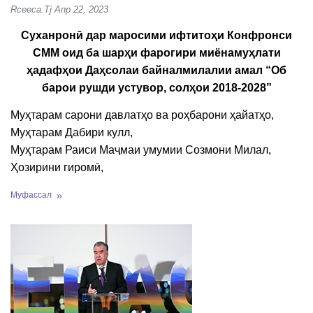
Rceeca.tj
Апр 22, 2023
Суханронӣ дар маросими ифтитоҳи Конфронси
СММ оид ба шарҳи фарогири миёнамуҳлати
ҳадафҳои Даҳсолаи байналмилалии амал “Об
барои рушди устувор, солҳои 2018-2028”
Муҳтарам сарони давлатҳо ва роҳбарони ҳайатҳо,
Муҳтарам Дабири кулл,
Муҳтарам Раиси Маҷмаи умумии Созмони Милал,
Ҳозирини гиромӣ,
Муфассал