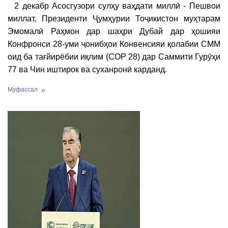
2 декабр Асосгузори сулҳу ваҳдати миллӣ - Пешвои
миллат, Президенти Ҷумҳурии Тоҷикистон муҳтарам
Эмомалӣ Раҳмон дар шаҳри Дубай дар ҳошияи
Конфронси 28-уми ҷонибҳои Конвенсияи қолабии СММ
оид ба тағйирёбии иқлим (COP 28) дар Саммити Гурӯҳи
77 ва Чин иштирок ва суханронӣ карданд.
Муфассал