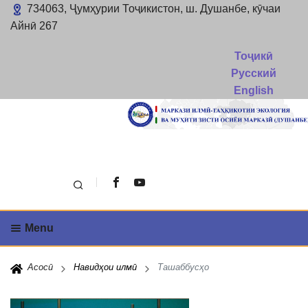
734063, Ҷумҳурии Тоҷикистон, ш. Душанбе, кӯчаи
Айнӣ 267
Тоҷикӣ
Русский
English
Поиск
Menu
Асосӣ
Навидҳои илмӣ
Ташаббусҳо