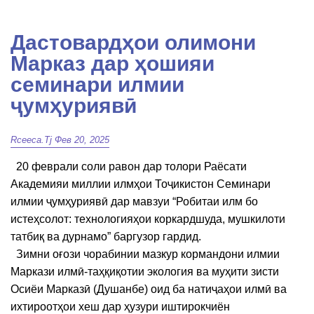
Дастовардҳои олимони
Марказ дар ҳошияи
семинари илмии
ҷумҳуриявӣ
Rceeca.tj
Фев 20, 2025
20 феврали соли равон дар толори Раёсати
Академияи миллии илмҳои Тоҷикистон Семинари
илмии ҷумҳуриявӣ дар мавзуи “Робитаи илм бо
истеҳсолот: технологияҳои коркардшуда, мушкилоти
татбиқ ва дурнамо” баргузор гардид.
Зимни оғози чорабинии мазкур кормандони илмии
Маркази илмӣ-таҳқиқотии экология ва муҳити зисти
Осиёи Марказӣ (Душанбе) оид ба натиҷаҳои илмӣ ва
ихтироотҳои хеш дар ҳузури иштирокчиён