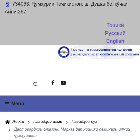
734063, Ҷумҳурии Тоҷикистон, ш. Душанбе, кӯчаи
Айнӣ 267
Тоҷикӣ
Русский
English
Поиск
Menu
Асосӣ
Навидҳои илмӣ
Навидҳои рӯз
Дастовардҳои олимони Марказ дар ҳошияи семинари илмии
ҷумҳуриявӣ