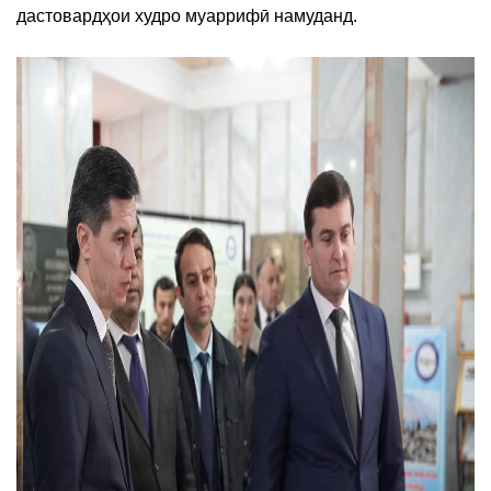
дастовардҳои худро муаррифӣ намуданд.